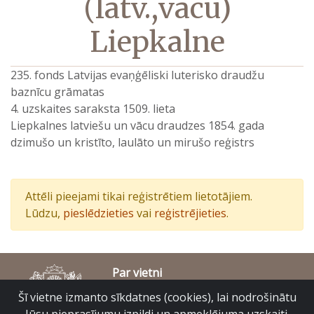
(latv.,vācu)
Liepkalne
235. fonds Latvijas evaņģēliski luterisko draudžu
baznīcu grāmatas
4. uzskaites saraksta 1509. lieta
Liepkalnes latviešu un vācu draudzes 1854. gada
dzimušo un kristīto, laulāto un mirušo reģistrs
Attēli pieejami tikai reģistrētiem lietotājiem.
Lūdzu,
pieslēdzieties
vai
reģistrējieties
.
Par vietni
Piekļūstamības paziņojums
Šī vietne izmanto sīkdatnes (cookies), lai nodrošinātu
© Latvijas Valsts vēstures arhīvs 2007-2026