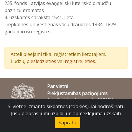
235. fonds Latvijas evaņģēliski luterisko draudžu
baznīcu grāmatas
4. uzskaites saraksta 1541. lieta
Liepkalnes un Vestienas vācu draudzes 1834.-1879.
gada mirušo reģistrs
Attēli pieejami tikai reģistrētiem lietotājiem.
Lūdzu,
pieslēdzieties
vai
reģistrējieties
.
Par vietni
Piekļūstamības paziņojums
© Latvijas Valsts vēstures arhīvs 2007-2026
Slokas iela 16, Rīga, LV – 1048
Šī vietne izmanto sīkdatnes (cookies), lai nodrošinātu
raduraksti@arhivi.gov.lv
Jūsu pieprasījumu izpildi un apmeklējuma uzskaiti.
Sapratu