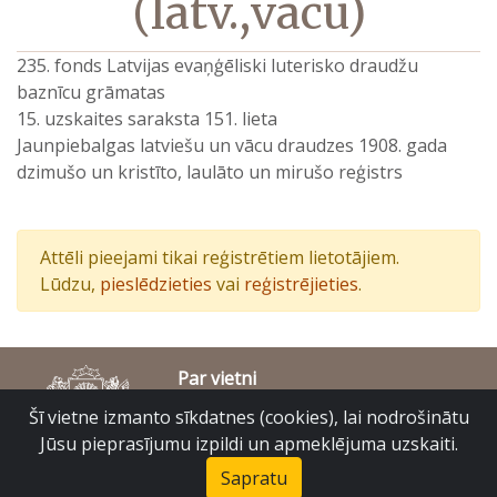
(latv.,vācu)
235. fonds Latvijas evaņģēliski luterisko draudžu
baznīcu grāmatas
15. uzskaites saraksta 151. lieta
Jaunpiebalgas latviešu un vācu draudzes 1908. gada
dzimušo un kristīto, laulāto un mirušo reģistrs
Attēli pieejami tikai reģistrētiem lietotājiem.
Lūdzu,
pieslēdzieties
vai
reģistrējieties
.
Par vietni
Piekļūstamības paziņojums
Šī vietne izmanto sīkdatnes (cookies), lai nodrošinātu
© Latvijas Valsts vēstures arhīvs 2007-2026
Jūsu pieprasījumu izpildi un apmeklējuma uzskaiti.
Slokas iela 16, Rīga, LV – 1048
raduraksti@arhivi.gov.lv
Sapratu