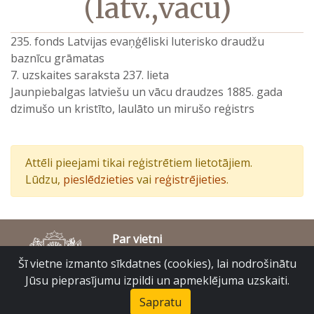
(latv.,vācu)
235. fonds Latvijas evaņģēliski luterisko draudžu
baznīcu grāmatas
7. uzskaites saraksta 237. lieta
Jaunpiebalgas latviešu un vācu draudzes 1885. gada
dzimušo un kristīto, laulāto un mirušo reģistrs
Attēli pieejami tikai reģistrētiem lietotājiem.
Lūdzu,
pieslēdzieties
vai
reģistrējieties
.
Par vietni
Piekļūstamības paziņojums
Šī vietne izmanto sīkdatnes (cookies), lai nodrošinātu
© Latvijas Valsts vēstures arhīvs 2007-2026
Jūsu pieprasījumu izpildi un apmeklējuma uzskaiti.
Slokas iela 16, Rīga, LV – 1048
raduraksti@arhivi.gov.lv
Sapratu