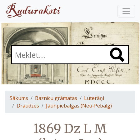
Sākums
Baznīcu grāmatas
Luterāņi
Draudzes
Jaunpiebalgas (Neu-Pebalg)
1869 Dz L M