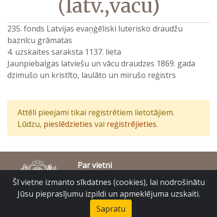
(latv.,vācu)
235. fonds Latvijas evaņģēliski luterisko draudžu
baznīcu grāmatas
4. uzskaites saraksta 1137. lieta
Jaunpiebalgas latviešu un vācu draudzes 1869. gada
dzimušo un kristīto, laulāto un mirušo reģistrs
Attēli pieejami tikai reģistrētiem lietotājiem.
Lūdzu,
pieslēdzieties
vai
reģistrējieties
.
Par vietni
Piekļūstamības paziņojums
Šī vietne izmanto sīkdatnes (cookies), lai nodrošinātu
© Latvijas Valsts vēstures arhīvs 2007-2026
Jūsu pieprasījumu izpildi un apmeklējuma uzskaiti.
Slokas iela 16, Rīga, LV – 1048
raduraksti@arhivi.gov.lv
Sapratu