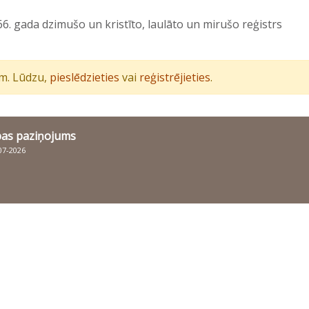
6. gada dzimušo un kristīto, laulāto un mirušo reģistrs
iem. Lūdzu,
pieslēdzieties
vai
reģistrējieties
.
bas paziņojums
007-2026