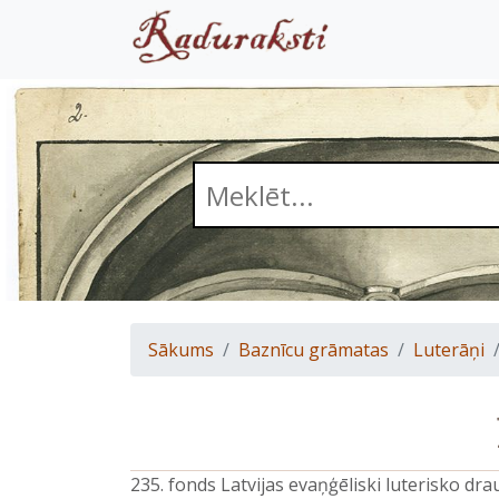
Sākums
Baznīcu grāmatas
Luterāņi
235. fonds Latvijas evaņģēliski luterisko d