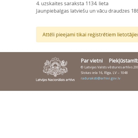
4. uzskaites saraksta 1134. lieta
Jaunpiebalgas latviešu un vācu draudzes 186
Attēli pieejami tikai reģistrētiem lietotāj
Par vietni
Piekļūstamī
© Latvijas Valsts vēstures arhīvs 2
Slokas iela 16, Rīga, LV – 1048
raduraksti@arhivi.gov.lv