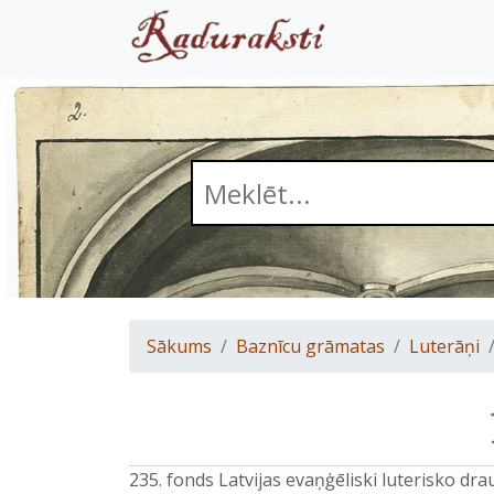
Sākums
Baznīcu grāmatas
Luterāņi
235. fonds Latvijas evaņģēliski luterisko d