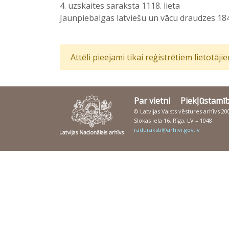
4. uzskaites saraksta 1118. lieta
Jaunpiebalgas latviešu un vācu draudzes 184
Attēli pieejami tikai reģistrētiem lietotāj
Par vietni
Piekļūstamī
© Latvijas Valsts vēstures arhīvs 2
Slokas iela 16, Rīga, LV – 1048
raduraksti@arhivi.gov.lv