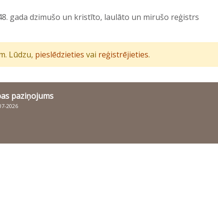
8. gada dzimušo un kristīto, laulāto un mirušo reģistrs
iem. Lūdzu,
pieslēdzieties
vai
reģistrējieties
.
bas paziņojums
007-2026