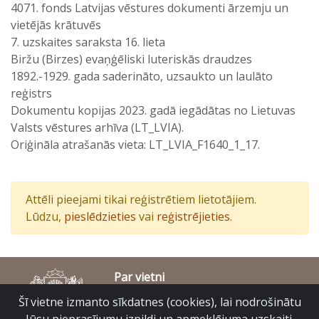
4071. fonds Latvijas vēstures dokumenti ārzemju un
vietējās krātuvēs
7. uzskaites saraksta 16. lieta
Biržu (Birzes) evaņģēliski luteriskās draudzes
1892.-1929. gada saderināto, uzsaukto un laulāto
reģistrs
Dokumentu kopijas 2023. gadā iegādātas no Lietuvas
Valsts vēstures arhīva (LT_LVIA).
Oriģināla atrašanās vieta: LT_LVIA_F1640_1_17.
Attēli pieejami tikai reģistrētiem lietotājiem.
Lūdzu,
pieslēdzieties
vai
reģistrējieties
.
Par vietni
Piekļūstamības paziņojums
Šī vietne izmanto sīkdatnes (cookies), lai nodrošinātu
© Latvijas Valsts vēstures arhīvs 2007-2026