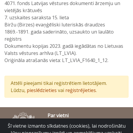
4071. fonds Latvijas vēstures dokumenti ārzemju un
vietējās krātuvēs
7. uzskaites saraksta 15. lieta
Biržu (Birzes) evaņģēliski luteriskās draudzes
1869.-1891. gada saderināto, uzsaukto un laulāto
reģistrs
Dokumentu kopijas 2023. gadā iegādātas no Lietuvas
Valsts vēstures arhīva (LT_LVIA).
Oriģināla atrašanās vieta: LT_LVIA_F1640_1_12.
Attēli pieejami tikai reģistrētiem lietotājiem.
Lūdzu,
pieslēdzieties
vai
reģistrējieties
.
Par vietni
Piekļūstamības paziņojums
Šī vietne izmanto sīkdatnes (cookies), lai nodrošinātu
© Latvijas Valsts vēstures arhīvs 2007-2026