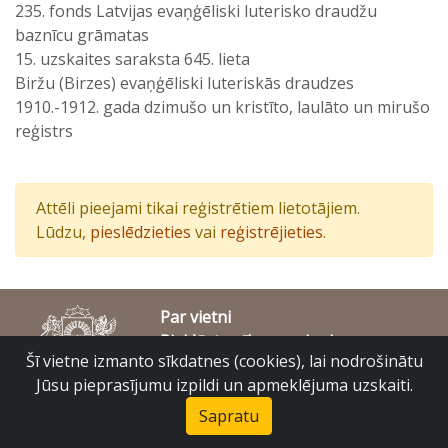
235. fonds Latvijas evaņģēliski luterisko draudžu
baznīcu grāmatas
15. uzskaites saraksta 645. lieta
Biržu (Birzes) evaņģēliski luteriskās draudzes
1910.-1912. gada dzimušo un kristīto, laulāto un mirušo
reģistrs
Attēli pieejami tikai reģistrētiem lietotājiem.
Lūdzu,
pieslēdzieties
vai
reģistrējieties
.
Par vietni
Piekļūstamības paziņojums
Šī vietne izmanto sīkdatnes (cookies), lai nodrošinātu
© Latvijas Valsts vēstures arhīvs 2007-2026
Slokas iela 16, Rīga, LV – 1048
Jūsu pieprasījumu izpildi un apmeklējuma uzskaiti.
raduraksti@arhivi.gov.lv
Sapratu