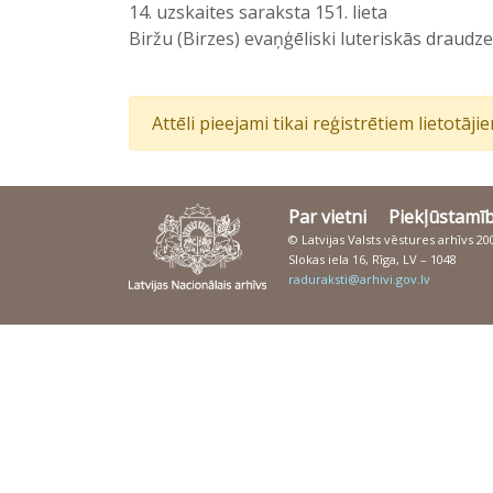
14. uzskaites saraksta 151. lieta
Biržu (Birzes) evaņģēliski luteriskās draudz
Attēli pieejami tikai reģistrētiem lietotāj
Par vietni
Piekļūstamī
© Latvijas Valsts vēstures arhīvs 2
Slokas iela 16, Rīga, LV – 1048
raduraksti@arhivi.gov.lv