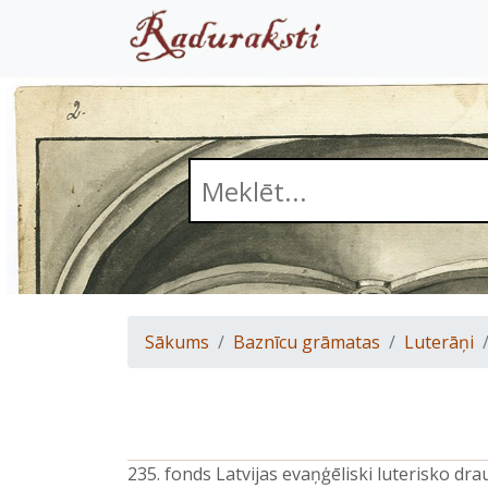
Sākums
Baznīcu grāmatas
Luterāņi
235. fonds Latvijas evaņģēliski luterisko d