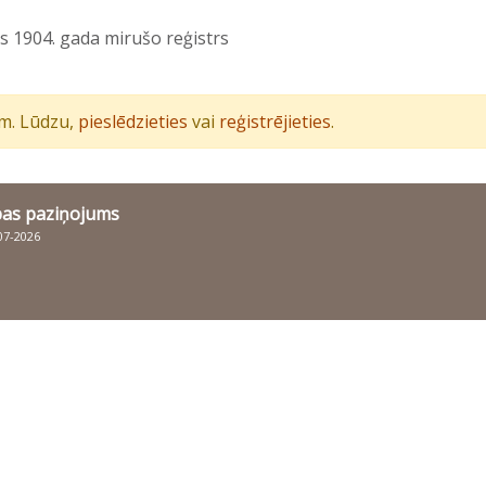
es 1904. gada mirušo reģistrs
iem. Lūdzu,
pieslēdzieties
vai
reģistrējieties
.
bas paziņojums
007-2026