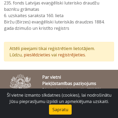
235. fonds Latvijas evaņģēliski luterisko draudžu
baznīcu grāmatas
6. uzskaites saraksta 160. lieta
Biržu (Birzes) evaņģēliski luteriskās draudzes 1884.
gada dzimušo un kristīto reģistrs
Attēli pieejami tikai reģistrētiem lietotājiem.
Lūdzu,
pieslēdzieties
vai
reģistrējieties
.
Par vietni
Piekļūstamības paziņojums
© Latvijas Valsts vēstures arhīvs 2007-2026
Slokas iela 16, Rīga, LV – 1048
Šī vietne izmanto sīkdatnes (cookies), lai nodrošinātu
raduraksti@arhivi.gov.lv
Jūsu pieprasījumu izpildi un apmeklējuma uzskaiti.
Sapratu