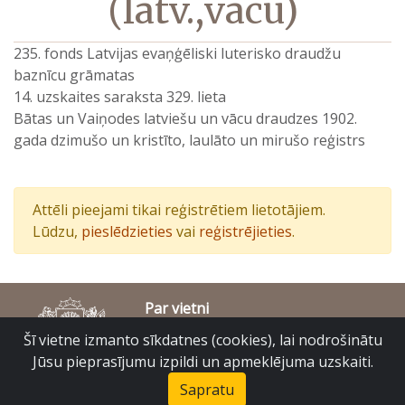
(latv.,vācu)
235. fonds Latvijas evaņģēliski luterisko draudžu
baznīcu grāmatas
14. uzskaites saraksta 329. lieta
Bātas un Vaiņodes latviešu un vācu draudzes 1902.
gada dzimušo un kristīto, laulāto un mirušo reģistrs
Attēli pieejami tikai reģistrētiem lietotājiem.
Lūdzu,
pieslēdzieties
vai
reģistrējieties
.
Par vietni
Piekļūstamības paziņojums
Šī vietne izmanto sīkdatnes (cookies), lai nodrošinātu
© Latvijas Valsts vēstures arhīvs 2007-2026
Jūsu pieprasījumu izpildi un apmeklējuma uzskaiti.
Slokas iela 16, Rīga, LV – 1048
raduraksti@arhivi.gov.lv
Sapratu