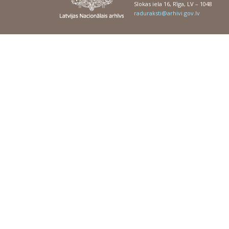
Slokas iela 16, Rīga, LV – 1048
raduraksti@arhivi.gov.lv