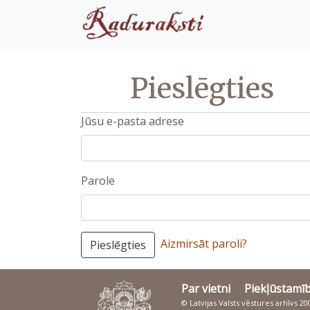
Pieslēgties
Jūsu e-pasta adrese
Parole
Aizmirsāt paroli?
Pieslēgties
Par vietni
Piekļūstamī
© Latvijas Valsts vēstures arhīvs 2