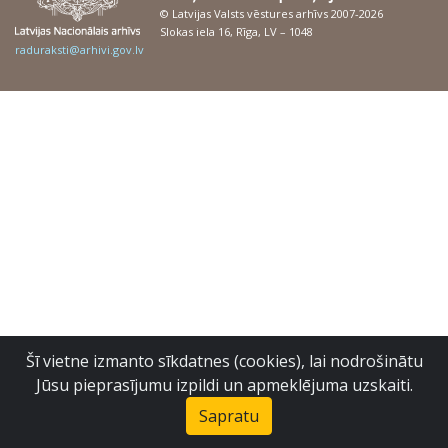
© Latvijas Valsts vēstures arhīvs 2007-2026
Slokas iela 16, Rīga, LV – 1048
raduraksti@arhivi.gov.lv
Šī vietne izmanto sīkdatnes (cookies), lai nodrošinātu
Jūsu pieprasījumu izpildi un apmeklējuma uzskaiti.
Sapratu