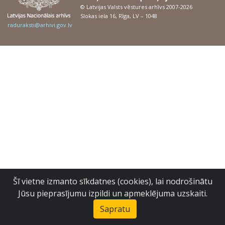
© Latvijas Valsts vēstures arhīvs 2007-2026
Slokas iela 16, Rīga, LV – 1048
raduraksti@arhivi.gov.lv
Šī vietne izmanto sīkdatnes (cookies), lai nodrošinātu
Jūsu pieprasījumu izpildi un apmeklējuma uzskaiti.
Sapratu