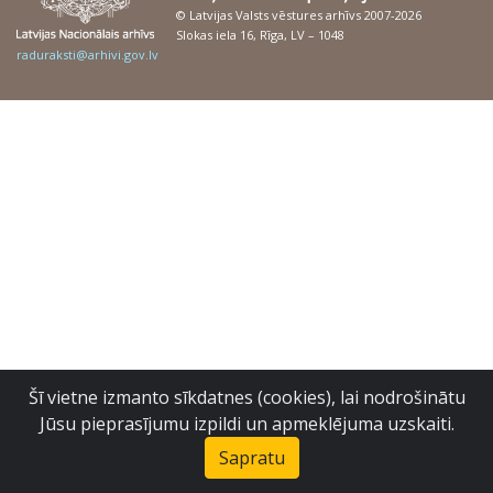
© Latvijas Valsts vēstures arhīvs 2007-2026
Slokas iela 16, Rīga, LV – 1048
raduraksti@arhivi.gov.lv
Šī vietne izmanto sīkdatnes (cookies), lai nodrošinātu
Jūsu pieprasījumu izpildi un apmeklējuma uzskaiti.
Sapratu