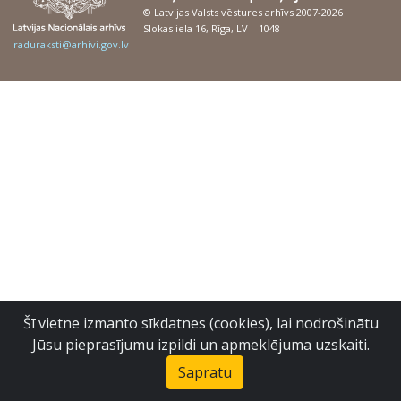
© Latvijas Valsts vēstures arhīvs 2007-2026
Slokas iela 16, Rīga, LV – 1048
raduraksti@arhivi.gov.lv
Šī vietne izmanto sīkdatnes (cookies), lai nodrošinātu
Jūsu pieprasījumu izpildi un apmeklējuma uzskaiti.
Sapratu