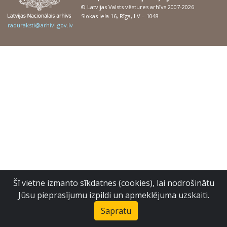
© Latvijas Valsts vēstures arhīvs 2007-2026
Slokas iela 16, Rīga, LV – 1048
raduraksti@arhivi.gov.lv
Šī vietne izmanto sīkdatnes (cookies), lai nodrošinātu
Jūsu pieprasījumu izpildi un apmeklējuma uzskaiti.
Sapratu