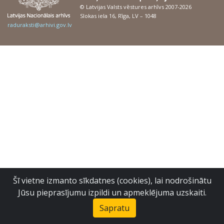
© Latvijas Valsts vēstures arhīvs 2007-2026
Slokas iela 16, Rīga, LV – 1048
raduraksti@arhivi.gov.lv
Šī vietne izmanto sīkdatnes (cookies), lai nodrošinātu
Jūsu pieprasījumu izpildi un apmeklējuma uzskaiti.
Sapratu