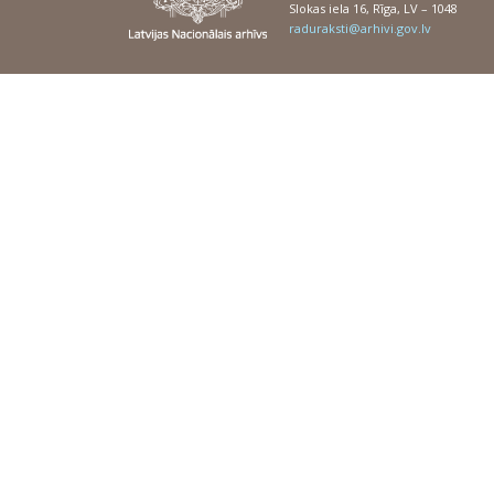
Slokas iela 16, Rīga, LV – 1048
raduraksti@arhivi.gov.lv