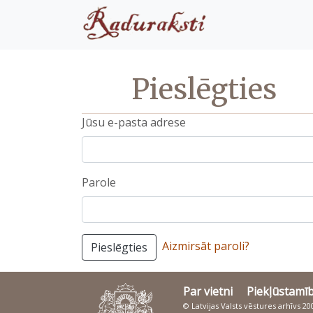
Pieslēgties
Jūsu e-pasta adrese
Parole
Aizmirsāt paroli?
Pieslēgties
Par vietni
Piekļūstamī
© Latvijas Valsts vēstures arhīvs 2