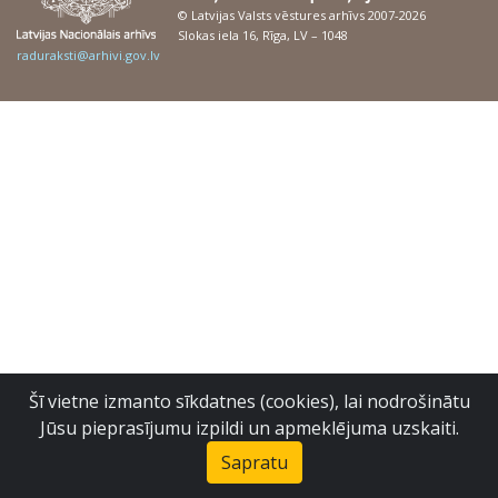
© Latvijas Valsts vēstures arhīvs 2007-2026
Slokas iela 16, Rīga, LV – 1048
raduraksti@arhivi.gov.lv
Šī vietne izmanto sīkdatnes (cookies), lai nodrošinātu
Jūsu pieprasījumu izpildi un apmeklējuma uzskaiti.
Sapratu