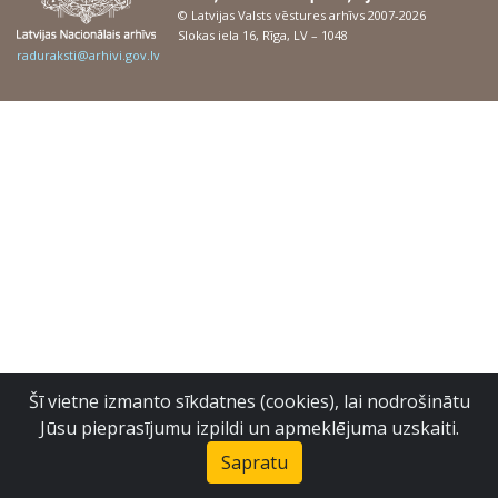
© Latvijas Valsts vēstures arhīvs 2007-2026
Slokas iela 16, Rīga, LV – 1048
raduraksti@arhivi.gov.lv
Šī vietne izmanto sīkdatnes (cookies), lai nodrošinātu
Jūsu pieprasījumu izpildi un apmeklējuma uzskaiti.
Sapratu