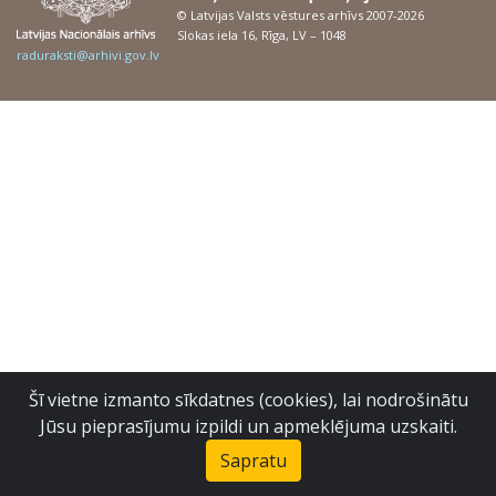
© Latvijas Valsts vēstures arhīvs 2007-2026
Slokas iela 16, Rīga, LV – 1048
raduraksti@arhivi.gov.lv
Šī vietne izmanto sīkdatnes (cookies), lai nodrošinātu
Jūsu pieprasījumu izpildi un apmeklējuma uzskaiti.
Sapratu