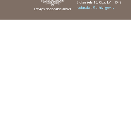
Slokas iela 16, Rīga, LV – 1048
raduraksti@arhivi.gov.lv