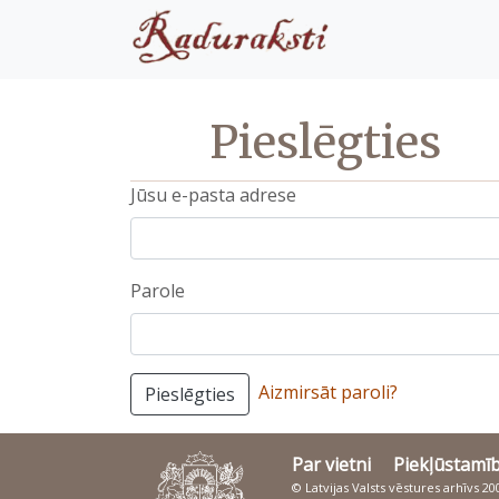
Pieslēgties
Jūsu e-pasta adrese
Parole
Aizmirsāt paroli?
Pieslēgties
Par vietni
Piekļūstamī
© Latvijas Valsts vēstures arhīvs 2