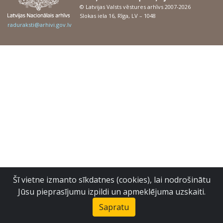
© Latvijas Valsts vēstures arhīvs 2007-2026
Slokas iela 16, Rīga, LV – 1048
raduraksti@arhivi.gov.lv
Šī vietne izmanto sīkdatnes (cookies), lai nodrošinātu
Jūsu pieprasījumu izpildi un apmeklējuma uzskaiti.
Sapratu