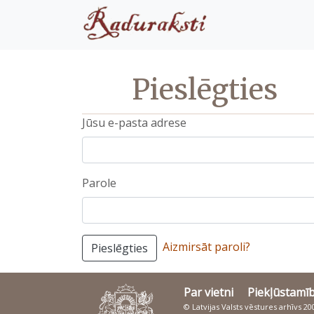
Pieslēgties
Jūsu e-pasta adrese
Parole
Aizmirsāt paroli?
Pieslēgties
Par vietni
Piekļūstamī
© Latvijas Valsts vēstures arhīvs 2