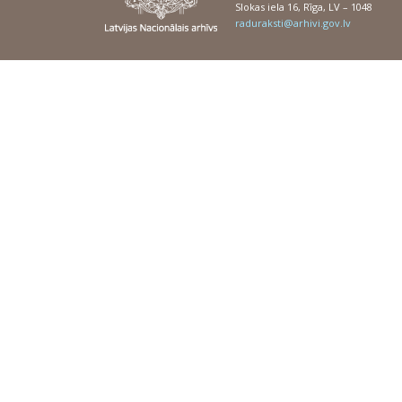
Slokas iela 16, Rīga, LV – 1048
raduraksti@arhivi.gov.lv