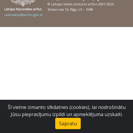
© Latvijas Valsts vēstures arhīvs 2007-2026
Slokas iela 16, Rīga, LV – 1048
raduraksti@arhivi.gov.lv
Šī vietne izmanto sīkdatnes (cookies), lai nodrošinātu
Jūsu pieprasījumu izpildi un apmeklējuma uzskaiti.
Sapratu