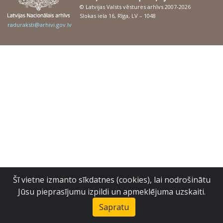
© Latvijas Valsts vēstures arhīvs 2007-2026
Slokas iela 16, Rīga, LV – 1048
raduraksti@arhivi.gov.lv
Šī vietne izmanto sīkdatnes (cookies), lai nodrošinātu
Jūsu pieprasījumu izpildi un apmeklējuma uzskaiti.
Sapratu