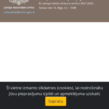
© Latvijas Valsts vēstures arhīvs 2007-2026
Slokas iela 16, Rīga, LV – 1048
raduraksti@arhivi.gov.lv
Šī vietne izmanto sīkdatnes (cookies), lai nodrošinātu
Jūsu pieprasījumu izpildi un apmeklējuma uzskaiti.
Sapratu