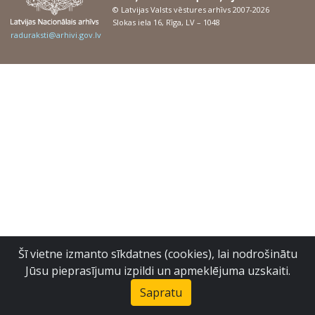
© Latvijas Valsts vēstures arhīvs 2007-2026
Slokas iela 16, Rīga, LV – 1048
raduraksti@arhivi.gov.lv
Šī vietne izmanto sīkdatnes (cookies), lai nodrošinātu
Jūsu pieprasījumu izpildi un apmeklējuma uzskaiti.
Sapratu