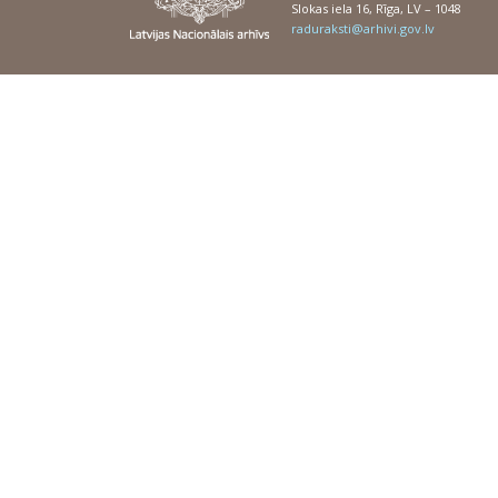
Slokas iela 16, Rīga, LV – 1048
raduraksti@arhivi.gov.lv