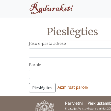
Pieslēgties
Jūsu e-pasta adrese
Parole
Aizmirsāt paroli?
Pieslēgties
Par vietni
Piekļūstamī
© Latvijas Valsts vēstures arhīvs 2