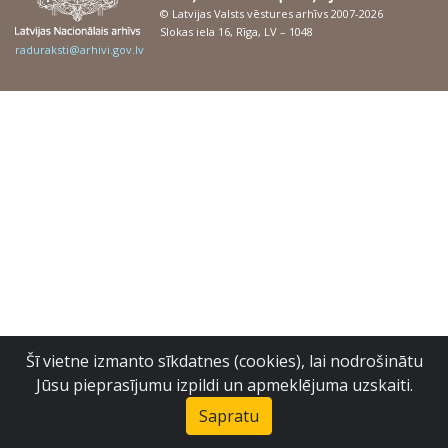
© Latvijas Valsts vēstures arhīvs 2007-2026
Slokas iela 16, Rīga, LV – 1048
raduraksti@arhivi.gov.lv
Šī vietne izmanto sīkdatnes (cookies), lai nodrošinātu
Jūsu pieprasījumu izpildi un apmeklējuma uzskaiti.
Sapratu