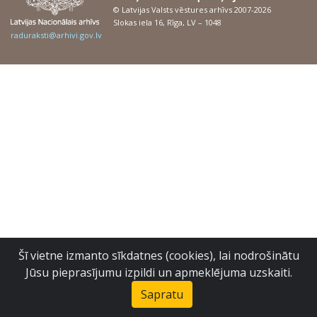
© Latvijas Valsts vēstures arhīvs 2007-2026
Slokas iela 16, Rīga, LV – 1048
raduraksti@arhivi.gov.lv
Šī vietne izmanto sīkdatnes (cookies), lai nodrošinātu
Jūsu pieprasījumu izpildi un apmeklējuma uzskaiti.
Sapratu