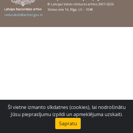
© Latvijas Valsts vēstures arhīvs 2007-2026
Slokas iela 16, Rīga, LV – 1048
raduraksti@arhivi.gov.lv
Šī vietne izmanto sīkdatnes (cookies), lai nodrošinātu
Jūsu pieprasījumu izpildi un apmeklējuma uzskaiti.
Sapratu