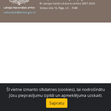
© Latvijas Valsts vēstures arhīvs 2007-2026
Slokas iela 16, Rīga, LV – 1048
raduraksti@arhivi.gov.lv
Šī vietne izmanto sīkdatnes (cookies), lai nodrošinātu
Jūsu pieprasījumu izpildi un apmeklējuma uzskaiti.
Sapratu