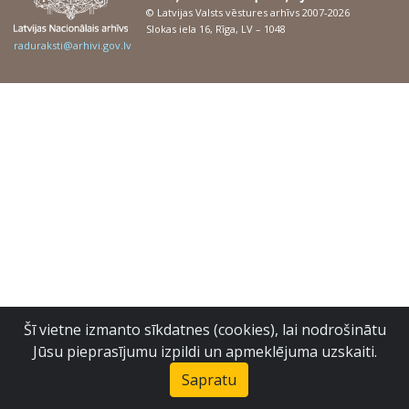
© Latvijas Valsts vēstures arhīvs 2007-2026
Slokas iela 16, Rīga, LV – 1048
raduraksti@arhivi.gov.lv
Šī vietne izmanto sīkdatnes (cookies), lai nodrošinātu
Jūsu pieprasījumu izpildi un apmeklējuma uzskaiti.
Sapratu