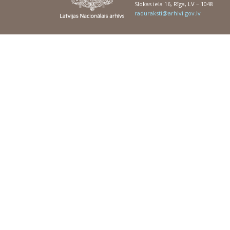
Slokas iela 16, Rīga, LV – 1048
raduraksti@arhivi.gov.lv