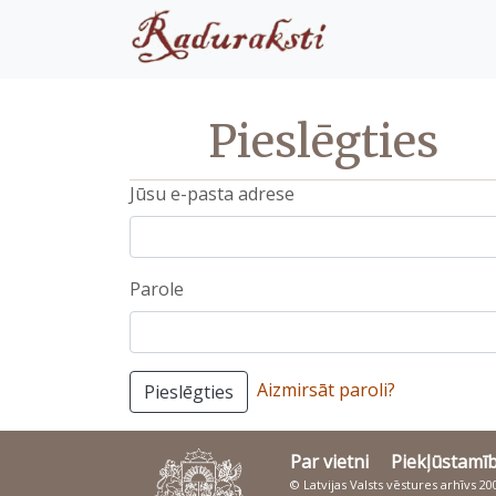
Pieslēgties
Jūsu e-pasta adrese
Parole
Aizmirsāt paroli?
Pieslēgties
Par vietni
Piekļūstamī
© Latvijas Valsts vēstures arhīvs 2