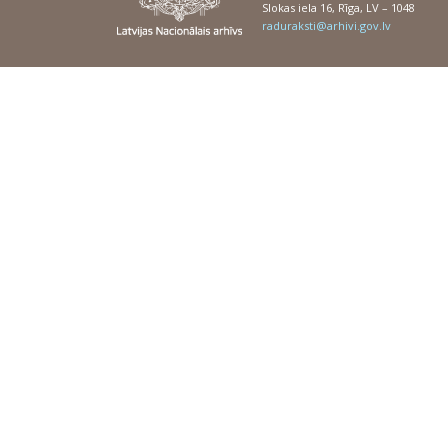
Slokas iela 16, Rīga, LV – 1048
raduraksti@arhivi.gov.lv