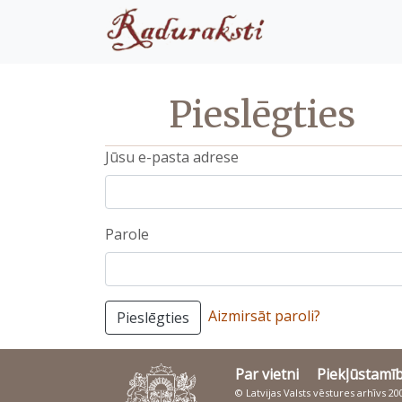
Pieslēgties
Jūsu e-pasta adrese
Parole
Aizmirsāt paroli?
Pieslēgties
Par vietni
Piekļūstamī
© Latvijas Valsts vēstures arhīvs 2