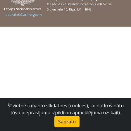
© Latvijas Valsts vēstures arhīvs 2007-2026
Slokas iela 16, Rīga, LV – 1048
raduraksti@arhivi.gov.lv
Šī vietne izmanto sīkdatnes (cookies), lai nodrošinātu
Jūsu pieprasījumu izpildi un apmeklējuma uzskaiti.
Sapratu