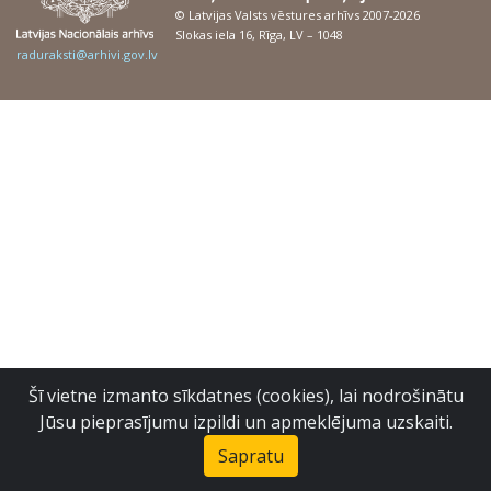
© Latvijas Valsts vēstures arhīvs 2007-2026
Slokas iela 16, Rīga, LV – 1048
raduraksti@arhivi.gov.lv
Šī vietne izmanto sīkdatnes (cookies), lai nodrošinātu
Jūsu pieprasījumu izpildi un apmeklējuma uzskaiti.
Sapratu