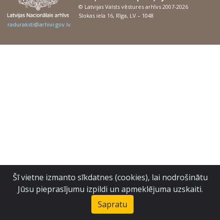
© Latvijas Valsts vēstures arhīvs 2007-2026
Slokas iela 16, Rīga, LV – 1048
raduraksti@arhivi.gov.lv
Šī vietne izmanto sīkdatnes (cookies), lai nodrošinātu
Jūsu pieprasījumu izpildi un apmeklējuma uzskaiti.
Sapratu