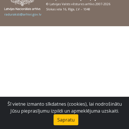
© Latvijas Valsts vēstures arhīvs 2007-2026
Slokas iela 16, Rīga, LV – 1048
raduraksti@arhivi.gov.lv
Šī vietne izmanto sīkdatnes (cookies), lai nodrošinātu
Jūsu pieprasījumu izpildi un apmeklējuma uzskaiti.
Sapratu