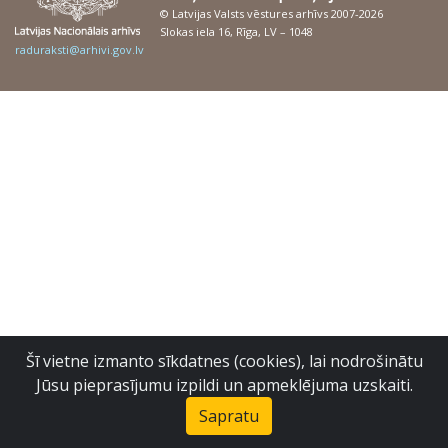
© Latvijas Valsts vēstures arhīvs 2007-2026
Slokas iela 16, Rīga, LV – 1048
raduraksti@arhivi.gov.lv
Šī vietne izmanto sīkdatnes (cookies), lai nodrošinātu
Jūsu pieprasījumu izpildi un apmeklējuma uzskaiti.
Sapratu