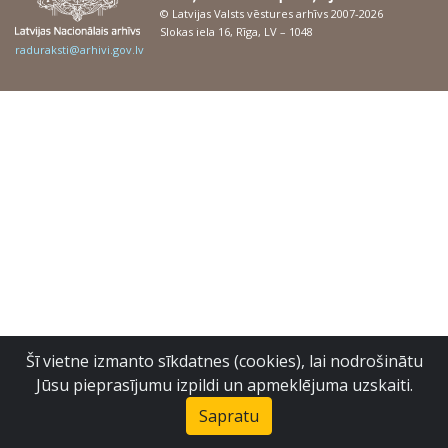
© Latvijas Valsts vēstures arhīvs 2007-2026
Slokas iela 16, Rīga, LV – 1048
raduraksti@arhivi.gov.lv
Šī vietne izmanto sīkdatnes (cookies), lai nodrošinātu
Jūsu pieprasījumu izpildi un apmeklējuma uzskaiti.
Sapratu