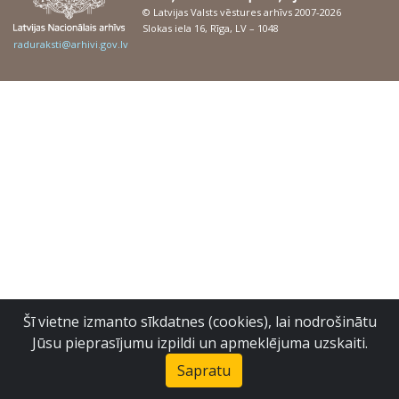
© Latvijas Valsts vēstures arhīvs 2007-2026
Slokas iela 16, Rīga, LV – 1048
raduraksti@arhivi.gov.lv
Šī vietne izmanto sīkdatnes (cookies), lai nodrošinātu
Jūsu pieprasījumu izpildi un apmeklējuma uzskaiti.
Sapratu