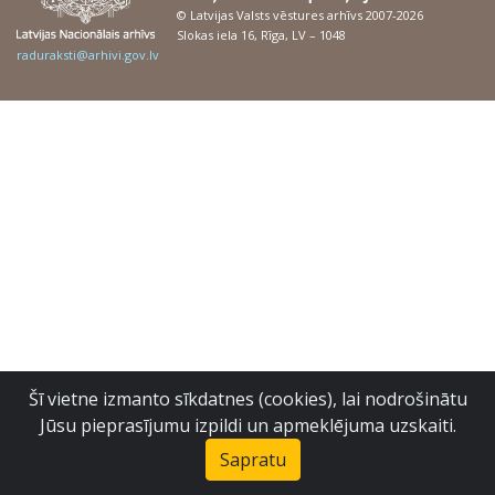
© Latvijas Valsts vēstures arhīvs 2007-2026
Slokas iela 16, Rīga, LV – 1048
raduraksti@arhivi.gov.lv
Šī vietne izmanto sīkdatnes (cookies), lai nodrošinātu
Jūsu pieprasījumu izpildi un apmeklējuma uzskaiti.
Sapratu