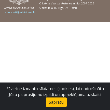
© Latvijas Valsts vēstures arhīvs 2007-2026
Slokas iela 16, Rīga, LV – 1048
raduraksti@arhivi.gov.lv
Šī vietne izmanto sīkdatnes (cookies), lai nodrošinātu
Jūsu pieprasījumu izpildi un apmeklējuma uzskaiti.
Sapratu