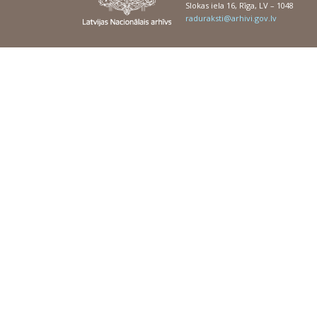
Slokas iela 16, Rīga, LV – 1048
raduraksti@arhivi.gov.lv