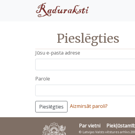
Pieslēgties
Jūsu e-pasta adrese
Parole
Aizmirsāt paroli?
Pieslēgties
Par vietni
Piekļūstamī
© Latvijas Valsts vēstures arhīvs 2