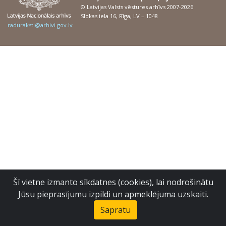
© Latvijas Valsts vēstures arhīvs 2007-2026
Slokas iela 16, Rīga, LV – 1048
raduraksti@arhivi.gov.lv
Šī vietne izmanto sīkdatnes (cookies), lai nodrošinātu
Jūsu pieprasījumu izpildi un apmeklējuma uzskaiti.
Sapratu